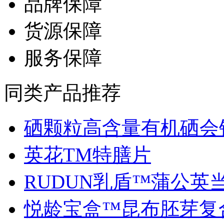
品牌保障
货源保障
服务保障
同类产品推荐
硒颗粒高含量有机硒会销.
英花TM特膳片
RUDUN乳盾™蒲公英当归
悦龄宝盒™昆布胚芽复合.