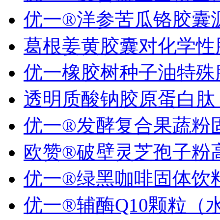
优一®洋参苦瓜铬胶囊源.
葛根姜黄胶囊对化学性肝.
优一橡胶树种子油特殊膳.
透明质酸钠胶原蛋白肽 ..
优一®发酵复合果蔬粉固.
欧赞®破壁灵芝孢子粉高.
优一®绿黑咖啡固体饮
优一®辅酶Q10颗粒（水.