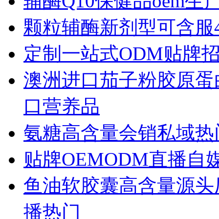
辅酶Q10保健品oem生
颗粒辅酶新剂型可含服
定制一站式ODM贴牌
澳洲进口茄子粉胶原蛋
口营养品
氨糖高含量会销私域热
贴牌OEMODM直播
鱼油软胶囊高含量源头
播热门