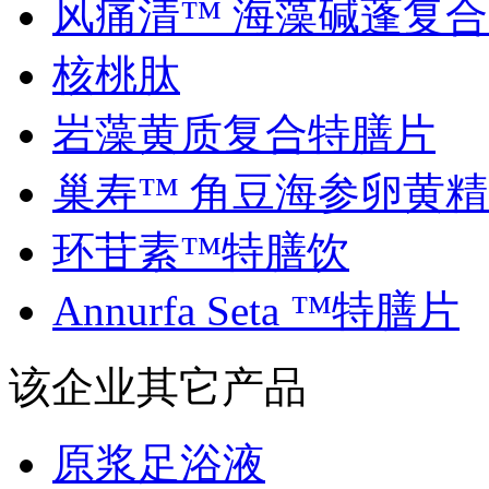
风痛清™ 海藻碱蓬复合..
核桃肽
岩藻黄质复合特膳片
巢寿™ 角豆海参卵黄精..
环苷素™特膳饮
Annurfa Seta ™特膳片
该企业其它产品
原浆足浴液