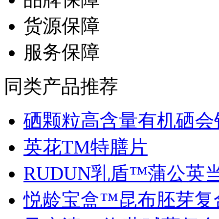
货源保障
服务保障
同类产品推荐
硒颗粒高含量有机硒会销.
英花TM特膳片
RUDUN乳盾™蒲公英当归
悦龄宝盒™昆布胚芽复合.