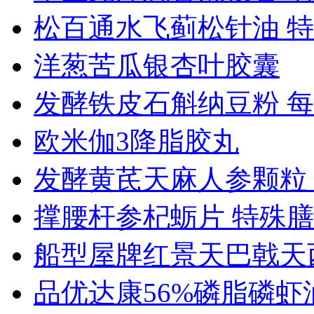
松百通水飞蓟松针油 特..
洋葱苦瓜银杏叶胶囊
发酵铁皮石斛纳豆粉 每..
欧米伽3降脂胶丸
发酵黄芪天麻人参颗粒 ..
撑腰杆参杞蛎片 特殊膳..
船型屋牌红景天巴戟天西.
品优达康56%磷脂磷虾油 