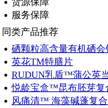
货源保障
服务保障
同类产品推荐
硒颗粒高含量有机硒会销.
英花TM特膳片
RUDUN乳盾™蒲公英当归
悦龄宝盒™昆布胚芽复合.
风痛清™ 海藻碱蓬复合..