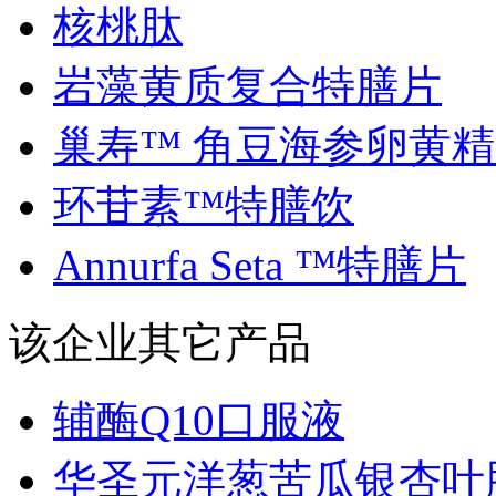
核桃肽
岩藻黄质复合特膳片
巢寿™ 角豆海参卵黄精..
环苷素™特膳饮
Annurfa Seta ™特膳片
该企业其它产品
辅酶Q10口服液
华圣元洋葱苦瓜银杏叶胶.