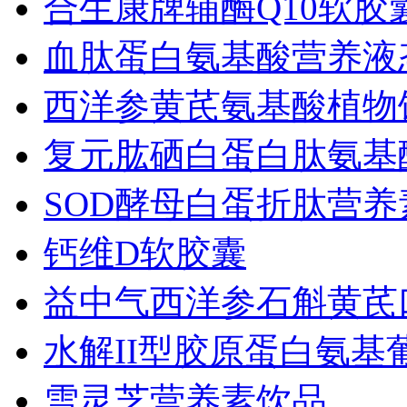
合生康牌辅酶Q10软胶
血肽蛋白氨基酸营养液
西洋参黄芪氨基酸植物
复元肱硒白蛋白肽氨基
SOD酵母白蛋折肽营
钙维D软胶囊
益中气西洋参石斛黄芪
水解II型胶原蛋白氨
雪灵芝营养素饮品