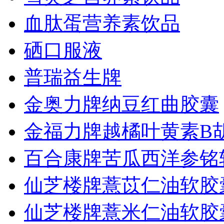
血肽蛋营养素饮品
硒口服液
普瑞益生牌
金奥力牌纳豆红曲胶囊
金福力牌越橘叶黄素B
百合康牌苦瓜西洋参铭
仙芝楼牌薏苡仁油软胶
仙芝楼牌薏米仁油软胶