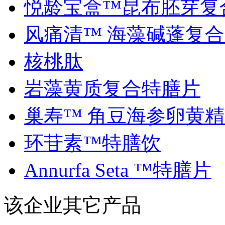
悦龄宝盒™昆布胚芽复合.
风痛清™ 海藻碱蓬复合..
核桃肽
岩藻黄质复合特膳片
巢寿™ 角豆海参卵黄精..
环苷素™特膳饮
Annurfa Seta ™特膳片
该企业其它产品