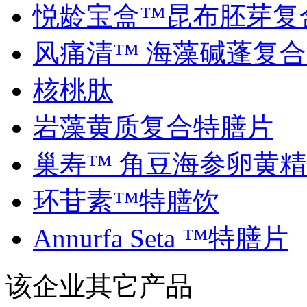
悦龄宝盒™昆布胚芽复合.
风痛清™ 海藻碱蓬复合..
核桃肽
岩藻黄质复合特膳片
巢寿™ 角豆海参卵黄精..
环苷素™特膳饮
Annurfa Seta ™特膳片
该企业其它产品