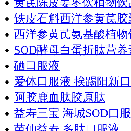
黄芪陈皮姜枣饮植物饮
铁皮石斛西洋参黄芪胶
西洋参黄芪氨基酸植物
SOD酵母白蛋折肽营
硒口服液
爱体口服液 挨踢阳新
阿胶鹿血肽胶原肽
益寿三宝 海城SOD口
苗仙益寿 多肽口服液