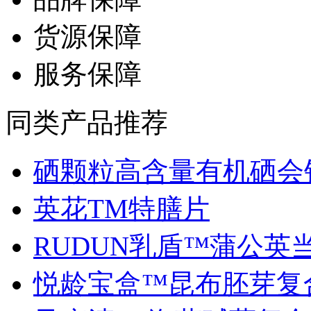
货源保障
服务保障
同类产品推荐
硒颗粒高含量有机硒会销.
英花TM特膳片
RUDUN乳盾™蒲公英当归
悦龄宝盒™昆布胚芽复合.