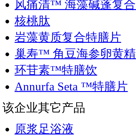
风痛清™ 海藻碱蓬复合..
核桃肽
岩藻黄质复合特膳片
巢寿™ 角豆海参卵黄精..
环苷素™特膳饮
Annurfa Seta ™特膳片
该企业其它产品
原浆足浴液