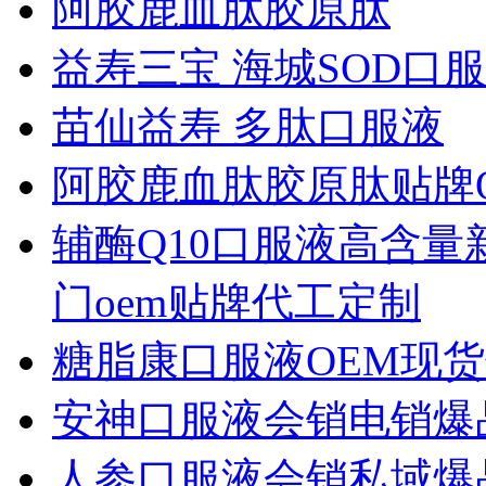
阿胶鹿血肽胶原肽
益寿三宝 海城SOD口
苗仙益寿 多肽口服液
阿胶鹿血肽胶原肽贴牌O
辅酶Q10口服液高含
门oem贴牌代工定制
糖脂康口服液OEM现
安神口服液会销电销爆品
人参口服液会销私域爆