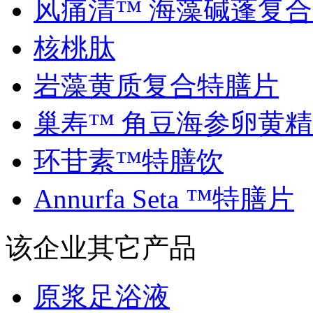
风痛清™ 海藻碱蓬复合..
核桃肽
岩藻黄质复合特膳片
巢寿™ 角豆海参卵黄精..
环苷素™特膳饮
Annurfa Seta ™特膳片
该企业其它产品
原浆足浴液