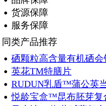
货源保障
服务保障
同类产品推荐
硒颗粒高含量有机硒会销.
英花TM特膳片
RUDUN乳盾™蒲公英当归
悦龄宝盒™昆布胚芽复合.