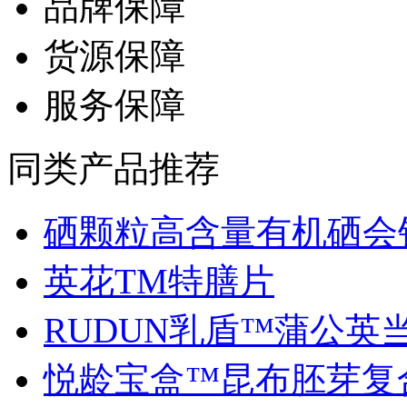
品牌保障
货源保障
服务保障
同类产品推荐
硒颗粒高含量有机硒会销.
英花TM特膳片
RUDUN乳盾™蒲公英当归
悦龄宝盒™昆布胚芽复合.