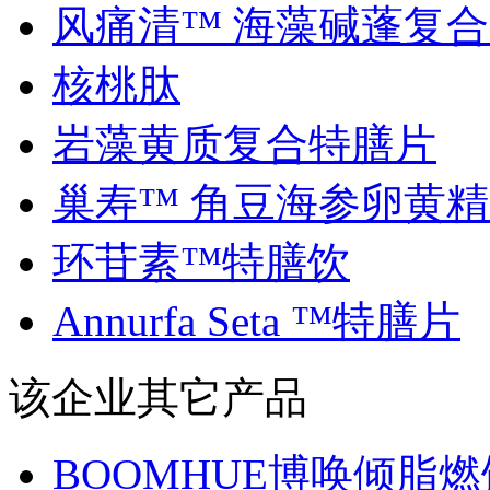
风痛清™ 海藻碱蓬复合..
核桃肽
岩藻黄质复合特膳片
巢寿™ 角豆海参卵黄精..
环苷素™特膳饮
Annurfa Seta ™特膳片
该企业其它产品
BOOMHUE博唤倾脂燃饮