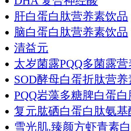
DHA 复合神经酸
肝白蛋白肽营养素饮品
脑白蛋白肽营养素饮品
清益元
太岁菌露PQQ多菌露营
SOD酵母白蛋折肽营
PQQ岩藻多糖脾白蛋
复元肱硒白蛋白肽氨基
雪光肌.臻颜方虾青素