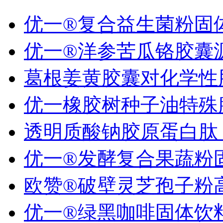
优一®复合益生菌粉固体.
优一®洋参苦瓜铬胶囊源.
葛根姜黄胶囊对化学性肝.
优一橡胶树种子油特殊膳.
透明质酸钠胶原蛋白肽 ..
优一®发酵复合果蔬粉固.
欧赞®破壁灵芝孢子粉高.
优一®绿黑咖啡固体饮