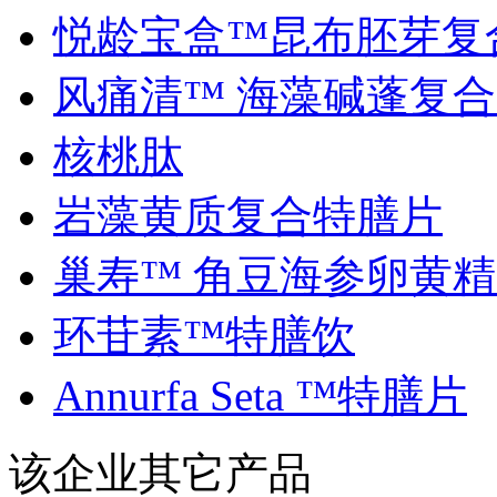
悦龄宝盒™昆布胚芽复合.
风痛清™ 海藻碱蓬复合..
核桃肽
岩藻黄质复合特膳片
巢寿™ 角豆海参卵黄精..
环苷素™特膳饮
Annurfa Seta ™特膳片
该企业其它产品