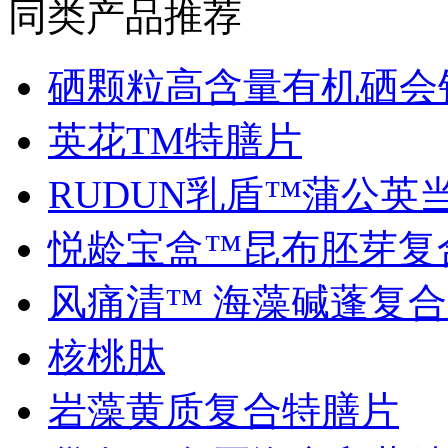
同类产品推荐
硒颗粒高含量有机硒会销.
英花TM特膳片
RUDUN乳盾™蒲公英当归
悦龄宝盒™昆布胚芽复合.
风痛清™ 海藻碱蓬复合..
核桃肽
岩藻黄质复合特膳片