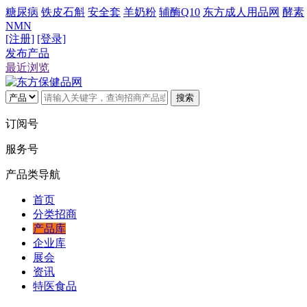
糖尿病
铁皮石斛
安全套
羊奶粉
辅酶Q10
东方成人用品网
酵素
NMN
[注册]
[登录]
发布产品
最近浏览
搜索
订阅号
服务号
产品类导航
首页
分类招商
产品库
企业库
展会
资讯
特医食品