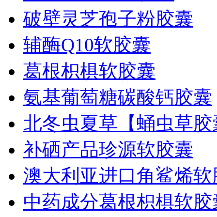
破壁灵芝孢子粉胶囊
辅酶Q10软胶囊
葛根枳椇软胶囊
氨基葡萄糖碳酸钙胶囊
北冬虫夏草【蛹虫草胶
补硒产品珍源软胶囊
澳大利亚进口角鲨烯软
中药成分葛根枳椇软胶