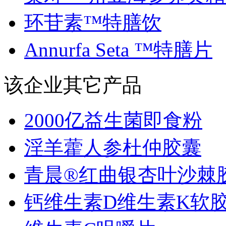
环苷素™特膳饮
Annurfa Seta ™特膳片
该企业其它产品
2000亿益生菌即食粉
淫羊藿人参杜仲胶囊
青晨®红曲银杏叶沙棘胶.
钙维生素D维生素K软