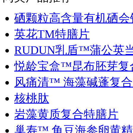
硒颗粒高含量有机硒会销.
英花TM特膳片
RUDUN乳盾™蒲公英当归
悦龄宝盒™昆布胚芽复合.
风痛清™ 海藻碱蓬复合..
核桃肽
岩藻黄质复合特膳片
巢寿™ 角豆海参卵黄精..