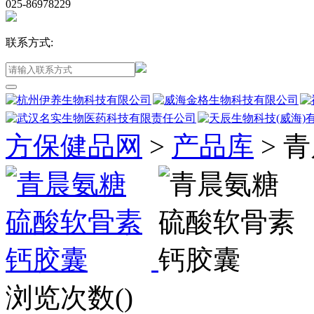
025-86978229
联系方式:
方保健品网
>
产品库
>
青
浏览次数(
)