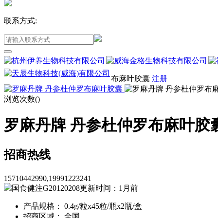
联系方式:
布麻叶胶囊
注册
浏览次数(
)
罗麻丹牌 丹参杜仲罗布麻叶胶
招商热线
15710442990,19991223241
国食健注G20120208
更新时间：1月前
产品规格： 0.4g/粒x45粒/瓶x2瓶/盒
招商区域： 全国