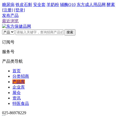
糖尿病
铁皮石斛
安全套
羊奶粉
辅酶Q10
东方成人用品网
酵素
[注册]
[登录]
发布产品
最近浏览
搜索
订阅号
服务号
产品类导航
首页
分类招商
产品库
企业库
展会
资讯
特医食品
025-86978229