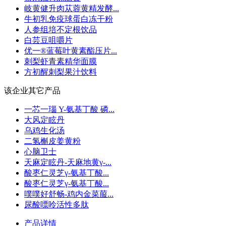
岐黄健升肉苁蓉黄精发酵...
牛初乳免疫球蛋白冻干粉
人参组培不定根饮品
白芸豆咀嚼片
优一®蓝莓叶黄素酯压片...
刺梨虾青素精华面膜
方初醒刺梨果汁饮料
该企业其它产品
一芯一瑙 Y-氨基丁酸 磷...
大风定眩丹
乌鸡生化汤
二氢槲皮姜黄粉
心脑卫士
天麻定眩丹-天麻地黄γ-...
酸枣仁灵芝γ-氨基丁酸...
酸枣仁灵芝γ-氨基丁酸...
噗噗好舒畅-鸡内金菜菔...
尿酸嘌呤活性多肽
产品详情