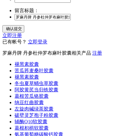
留言标题：
立即注册
已有帐号？
立即登录
罗麻丹牌 丹参杜仲罗布麻叶胶囊相关产品
注册
褪黑素胶囊
苦瓜荞麦桑叶胶囊
褪黑素胶囊
冬虫夏草蛹虫草胶囊
阿胶黄芪当归铁胶囊
葛根苦瓜铬胶囊
纳豆红曲胶囊
左旋肉碱绿茶胶囊
破壁灵芝孢子粉胶囊
辅酶Q10软胶囊
葛根枳椇软胶囊
氨基葡萄糖碳酸钙胶囊