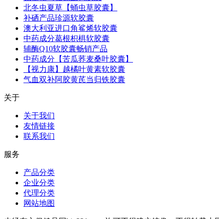
北冬虫夏草【蛹虫草胶囊】
补硒产品珍源软胶囊
澳大利亚进口角鲨烯软胶囊
中药成分葛根枳椇软胶囊
辅酶Q10软胶囊畅销产品
中药成分【苦瓜荞麦桑叶胶囊】
【视力康】越橘叶黄素软胶囊
气血双补阿胶黄芪当归铁胶囊
关于
关于我们
友情链接
联系我们
服务
产品分类
企业分类
代理分类
网站地图