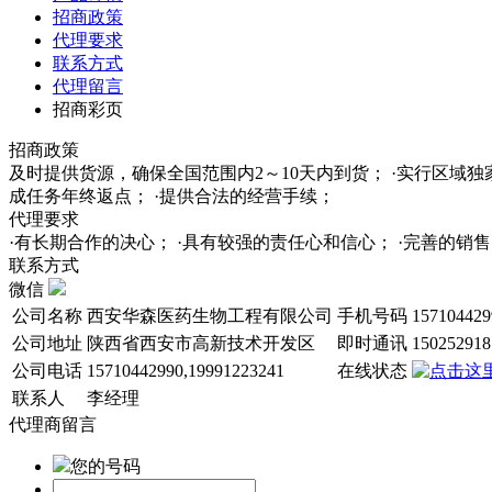
招商政策
代理要求
联系方式
代理留言
招商彩页
招商政策
及时提供货源，确保全国范围内2～10天内到货； ·实行区域
成任务年终返点； ·提供合法的经营手续；
代理要求
·有长期合作的决心； ·具有较强的责任心和信心； ·完善的
联系方式
微信
公司名称
西安华森医药生物工程有限公司
手机号码
157104429
公司地址
陕西省西安市高新技术开发区
即时通讯
150252918
公司电话
15710442990,19991223241
在线状态
联系人
李经理
代理商留言
您的号码