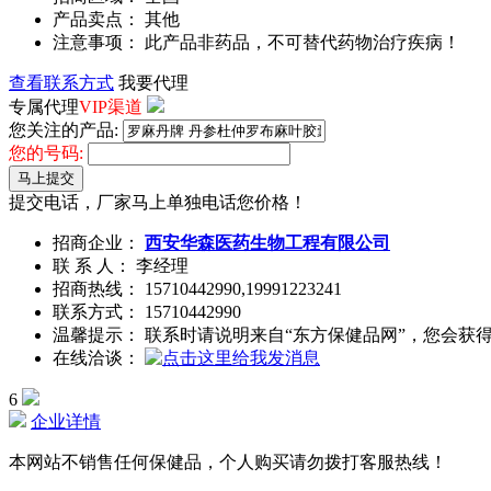
产品卖点： 其他
注意事项： 此产品非药品，不可替代药物治疗疾病！
查看联系方式
我要代理
专属代理
VIP渠道
您关注的产品:
您的号码:
马上提交
提交电话，厂家马上单独电话您价格！
招商企业：
西安华森医药生物工程有限公司
联 系 人： 李经理
招商热线：
15710442990,19991223241
联系方式：
15710442990
温馨提示： 联系时请说明来自“东方保健品网”，您会获
在线洽谈：
6
企业详情
本网站不销售任何保健品，个人购买请勿拨打客服热线！