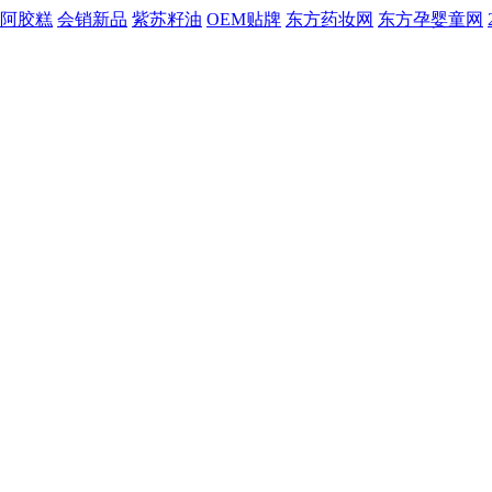
阿胶糕
会销新品
紫苏籽油
OEM贴牌
东方药妆网
东方孕婴童网