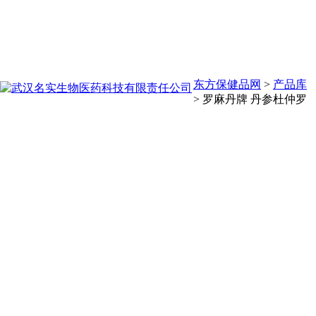
东方保健品网
>
产品库
>
罗麻丹牌 丹参杜仲罗