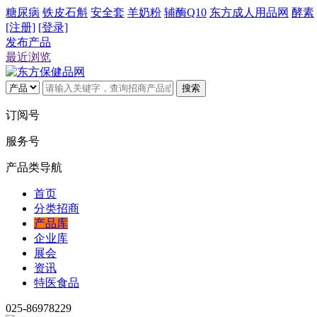
糖尿病
铁皮石斛
安全套
羊奶粉
辅酶Q10
东方成人用品网
酵素
[注册]
[登录]
发布产品
最近浏览
搜索
订阅号
服务号
产品类导航
首页
分类招商
产品库
企业库
展会
资讯
特医食品
025-86978229