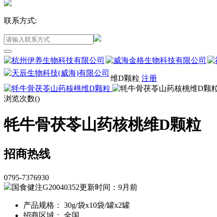
联系方式:
维D颗粒
注册
浏览次数(
)
牦牛骨茯苓山药核桃维D颗粒
招商热线
0795-7376930
国食健注G20040352
更新时间：9月前
产品规格： 30g/袋x10袋/罐x2罐
招商区域： 全国