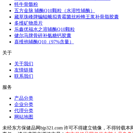
牦牛骨髓粉
五方金脉 辅酶Q10颗粒（水溶性辅酶）
藏草珠峰牌蝙蝠蛾拟青霉菌丝粉蜂王浆补骨脂胶囊
多维矿物质片
乐鑫优福水之溶辅酶Q10颗粒
健尔马牌骨碎补氨糖钙胶囊
喜维他辅酶Q10（97%含量）
关于
关于我们
友情链接
联系我们
服务
产品分类
企业分类
代理分类
网站地图
未经东方保健品网bjp321.com 许可不得建立镜像，不