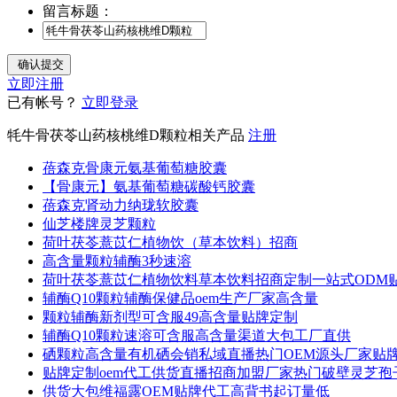
留言标题：
立即注册
已有帐号？
立即登录
牦牛骨茯苓山药核桃维D颗粒相关产品
注册
蓓森克骨康元氨基葡萄糖胶囊
【骨康元】氨基葡萄糖碳酸钙胶囊
蓓森克肾动力纳珑软胶囊
仙芝楼牌灵芝颗粒
荷叶茯苓薏苡仁植物饮（草本饮料）招商
高含量颗粒辅酶3秒速溶
荷叶茯苓薏苡仁植物饮料草本饮料招商定制一站式ODM
辅酶Q10颗粒辅酶保健品oem生产厂家高含量
颗粒辅酶新剂型可含服49高含量贴牌定制
辅酶Q10颗粒速溶可含服高含量渠道大包工厂直供
硒颗粒高含量有机硒会销私域直播热门OEM源头厂家贴
贴牌定制oem代工供货直播招商加盟厂家热门破壁灵芝孢
供货大包维福露OEM贴牌代工高背书起订量低