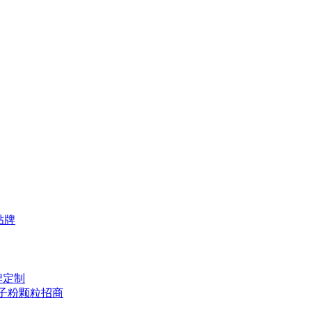
贴牌
牌定制
子粉颗粒招商