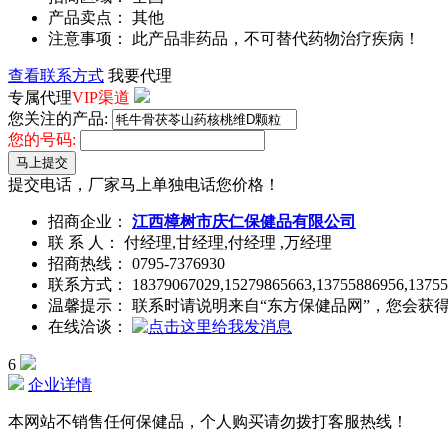
产品卖点： 其他
注意事项： 此产品非药品，不可替代药物治疗疾病！
查看联系方式
我要代理
专属代理
VIP渠道
您关注的产品:
您的号码:
马上提交
提交电话，厂家马上单独电话您价格！
招商企业：
江西樟树市庆仁保健品有限公司
联 系 人： 付经理,甘经理,付经理 ,万经理
招商热线：
0795-7376930
联系方式：
18379067029,15279865663,13755886956,1375
温馨提示： 联系时请说明来自“东方保健品网”，您会获
在线洽谈：
6
企业详情
本网站不销售任何保健品，个人购买请勿拨打客服热线！