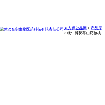
东方保健品网
>
产品库
>
牦牛骨茯苓山药核桃