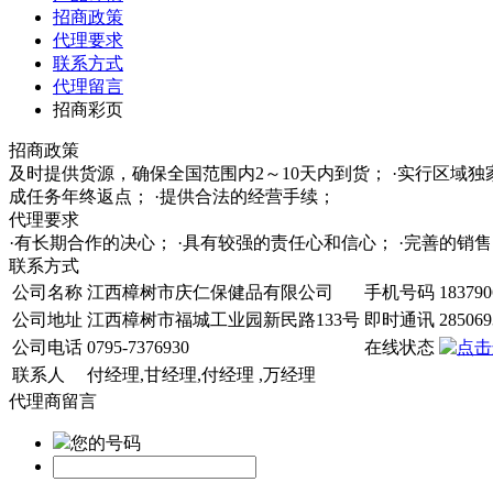
招商政策
代理要求
联系方式
代理留言
招商彩页
招商政策
及时提供货源，确保全国范围内2～10天内到货； ·实行区域
成任务年终返点； ·提供合法的经营手续；
代理要求
·有长期合作的决心； ·具有较强的责任心和信心； ·完善的
联系方式
公司名称
江西樟树市庆仁保健品有限公司
手机号码
183790
公司地址
江西樟树市福城工业园新民路133号
即时通讯
285069
公司电话
0795-7376930
在线状态
联系人
付经理,甘经理,付经理 ,万经理
代理商留言
您的号码