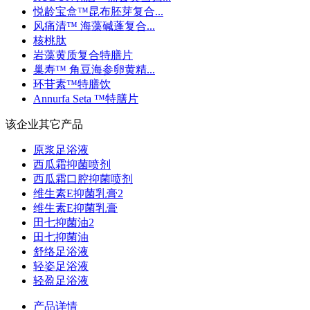
悦龄宝盒™昆布胚芽复合...
风痛清™ 海藻碱蓬复合...
核桃肽
岩藻黄质复合特膳片
巢寿™ 角豆海参卵黄精...
环苷素™特膳饮
Annurfa Seta ™特膳片
该企业其它产品
原浆足浴液
西瓜霜抑菌喷剂
西瓜霜口腔抑菌喷剂
维生素E抑菌乳膏2
维生素E抑菌乳膏
田七抑菌油2
田七抑菌油
舒络足浴液
轻姿足浴液
轻盈足浴液
产品详情