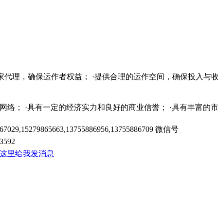
独家代理，确保运作者权益； ·提供合理的运作空间，确保投入与收
销售网络； ·具有一定的经济实力和良好的商业信誉； ·具有丰富
67029,15279865663,13755886956,13755886709
微信号
3592