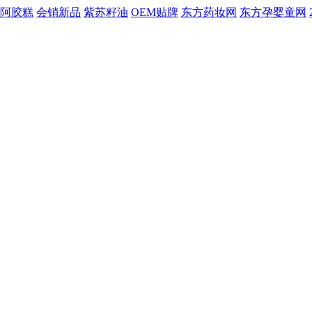
阿胶糕
会销新品
紫苏籽油
OEM贴牌
东方药妆网
东方孕婴童网