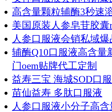
高含量颗粒辅酶3秒速
美国原装人参皂苷胶囊rh
人参口服液会销私域爆
辅酶Q10口服液高含
门oem贴牌代工定制
益寿三宝 海城SOD口
苗仙益寿 多肽口服液
人参口服液小分子高含