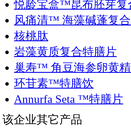
悦龄宝盒™昆布胚芽复合.
风痛清™ 海藻碱蓬复合..
核桃肽
岩藻黄质复合特膳片
巢寿™ 角豆海参卵黄精..
环苷素™特膳饮
Annurfa Seta ™特膳片
该企业其它产品