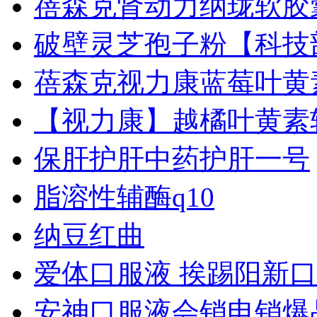
蓓森克肾动力纳珑软胶
破壁灵芝孢子粉【科技
蓓森克视力康蓝莓叶黄
【视力康】越橘叶黄素
保肝护肝中药护肝一号
脂溶性辅酶q10
纳豆红曲
爱体口服液 挨踢阳新
安神口服液会销电销爆品