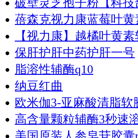
破壁灵芝孢子粉【科技
蓓森克视力康蓝莓叶黄
【视力康】越橘叶黄素
保肝护肝中药护肝一号
脂溶性辅酶q10
纳豆红曲
欧米伽3-亚麻酸清脂软
高含量颗粒辅酶3秒速
美国原装人参皂苷胶囊rh