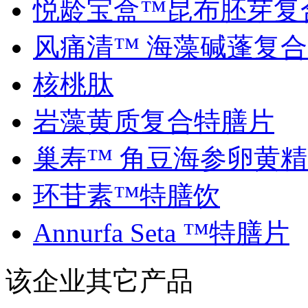
悦龄宝盒™昆布胚芽复合.
风痛清™ 海藻碱蓬复合..
核桃肽
岩藻黄质复合特膳片
巢寿™ 角豆海参卵黄精..
环苷素™特膳饮
Annurfa Seta ™特膳片
该企业其它产品