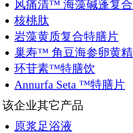
风痛清™ 海藻碱蓬复合..
核桃肽
岩藻黄质复合特膳片
巢寿™ 角豆海参卵黄精..
环苷素™特膳饮
Annurfa Seta ™特膳片
该企业其它产品
原浆足浴液