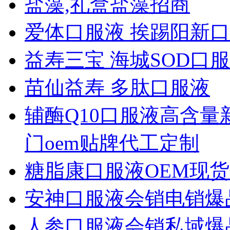
盐藻,礼盒盐藻招商
爱体口服液 挨踢阳新
益寿三宝 海城SOD口
苗仙益寿 多肽口服液
辅酶Q10口服液高含
门oem贴牌代工定制
糖脂康口服液OEM现
安神口服液会销电销爆品
人参口服液会销私域爆