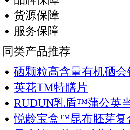
货源保障
服务保障
同类产品推荐
硒颗粒高含量有机硒会销.
英花TM特膳片
RUDUN乳盾™蒲公英当归
悦龄宝盒™昆布胚芽复合.