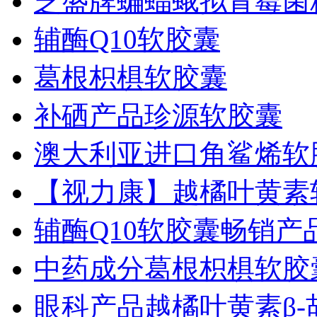
芝盛牌蝙蝠蛾拟青霉菌
辅酶Q10软胶囊
葛根枳椇软胶囊
补硒产品珍源软胶囊
澳大利亚进口角鲨烯软
【视力康】越橘叶黄素
辅酶Q10软胶囊畅销产
中药成分葛根枳椇软胶
眼科产品越橘叶黄素β-