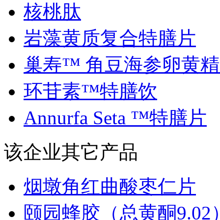
核桃肽
岩藻黄质复合特膳片
巢寿™ 角豆海参卵黄精..
环苷素™特膳饮
Annurfa Seta ™特膳片
该企业其它产品
烟墩角红曲酸枣仁片
颐园蜂胶（总黄酮9.02