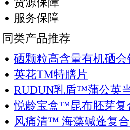
货源保障
服务保障
同类产品推荐
硒颗粒高含量有机硒会销.
英花TM特膳片
RUDUN乳盾™蒲公英当归
悦龄宝盒™昆布胚芽复合.
风痛清™ 海藻碱蓬复合..