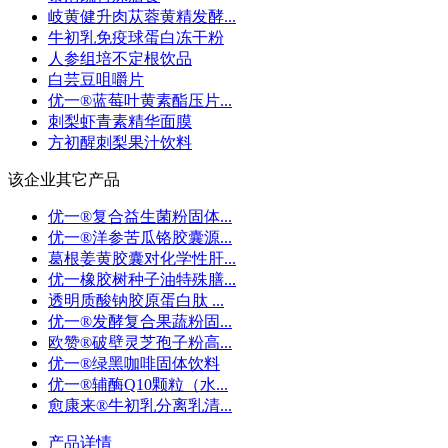
岐黄健升肉苁蓉黄精发酵...
牛初乳免疫球蛋白冻干粉
人参组培不定根饮品
白芸豆咀嚼片
优一®蓝莓叶黄素酯压片...
刺梨虾青素精华面膜
方初醒刺梨果汁饮料
该企业其它产品
优一®复合益生菌粉固体...
优一®洋参苦瓜铬胶囊源...
葛根姜黄胶囊对化学性肝...
优一橡胶树种子油特殊膳...
透明质酸钠胶原蛋白肽 ...
优一®发酵复合果蔬粉固...
欧赞®破壁灵芝孢子粉高...
优一®绿黑咖啡固体饮料
优一®辅酶Q10颗粒（水...
愈康来®牛初乳分离乳清...
产品详情