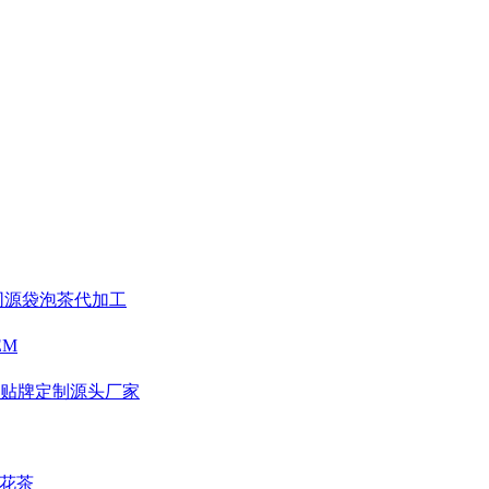
食同源袋泡茶代加工
EM
茶贴牌定制源头厂家
 花茶