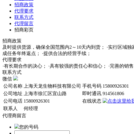
招商政策
代理要求
联系方式
代理留言
招商彩页
招商政策
及时提供货源，确保全国范围内2～10天内到货； ·实行区域
成任务年终返点； ·提供合法的经营手续；
代理要求
·有长期合作的决心； ·具有较强的责任心和信心； ·完善的
联系方式
微信
公司名称
上海天龙生物科技有限公司
手机号码
15800926301
公司地址
上海市徐汇区宜山路
即时通讯
914561806
公司电话
15800926301
在线状态
联系人
何经理
代理商留言
您的号码