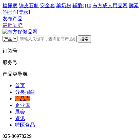
糖尿病
铁皮石斛
安全套
羊奶粉
辅酶Q10
东方成人用品网
酵素
[注册]
[登录]
发布产品
最近浏览
搜索
订阅号
服务号
产品类导航
首页
分类招商
产品库
企业库
展会
资讯
特医食品
025-86978229