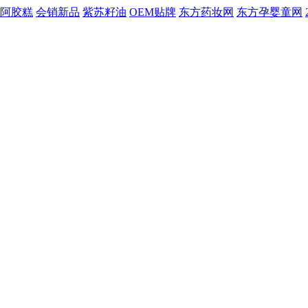
阿胶糕
会销新品
紫苏籽油
OEM贴牌
东方药妆网
东方孕婴童网