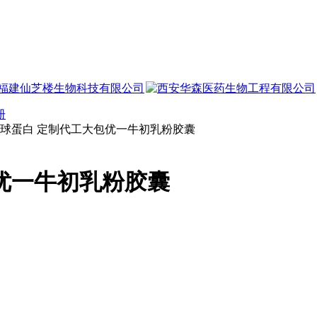
册
优一牛初乳粉胶囊