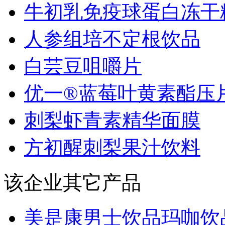
牛初乳免疫球蛋白冻干
人参组培不定根饮品
白芸豆咀嚼片
优一®蓝莓叶黄素酯压片.
刺梨虾青素精华面膜
方初醒刺梨果汁饮料
该企业其它产品
美是康男士饮品玛咖饮