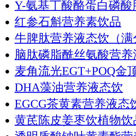
Y-氨基丁酸酪蛋白磷
红参石斛营养素饮品
牛脾肽营养液态饮（满
脑肽磷脂酰丝氨酸营养
麦角流光EGT+POQ
DHA藻油营养液态饮
EGCG茶黄素营养液态
黄芪陈皮姜枣饮植物饮