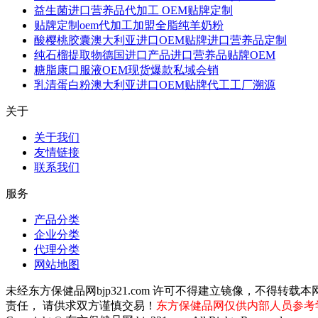
益生菌进口营养品代加工 OEM贴牌定制
贴牌定制oem代加工加盟全脂纯羊奶粉
酸樱桃胶囊澳大利亚进口OEM贴牌进口营养品定制
纯石榴提取物德国进口产品进口营养品贴牌OEM
糖脂康口服液OEM现货爆款私域会销
乳清蛋白粉澳大利亚进口OEM贴牌代工工厂溯源
关于
关于我们
友情链接
联系我们
服务
产品分类
企业分类
代理分类
网站地图
未经东方保健品网bjp321.com 许可不得建立镜像，不
责任， 请供求双方谨慎交易！
东方保健品网仅供内部人员参考