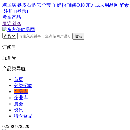
糖尿病
铁皮石斛
安全套
羊奶粉
辅酶Q10
东方成人用品网
酵素
[注册]
[登录]
发布产品
最近浏览
搜索
订阅号
服务号
产品类导航
首页
分类招商
产品库
企业库
展会
资讯
特医食品
025-86978229