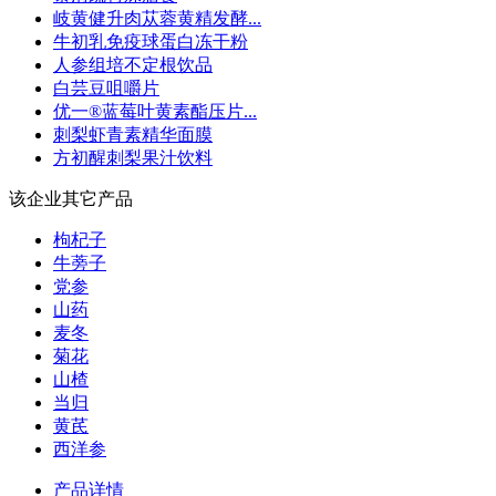
岐黄健升肉苁蓉黄精发酵...
牛初乳免疫球蛋白冻干粉
人参组培不定根饮品
白芸豆咀嚼片
优一®蓝莓叶黄素酯压片...
刺梨虾青素精华面膜
方初醒刺梨果汁饮料
该企业其它产品
枸杞子
牛蒡子
党参
山药
麦冬
菊花
山楂
当归
黄芪
西洋参
产品详情