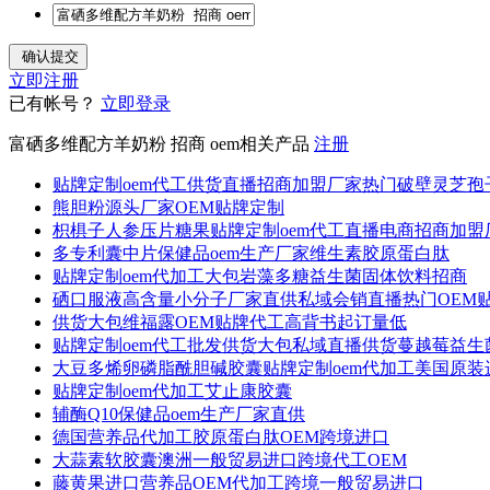
立即注册
已有帐号？
立即登录
富硒多维配方羊奶粉 招商 oem相关产品
注册
贴牌定制oem代工供货直播招商加盟厂家热门破壁灵芝孢
熊胆粉源头厂家OEM贴牌定制
枳椇子人参压片糖果贴牌定制oem代工直播电商招商加盟
多专利囊中片保健品oem生产厂家维生素胶原蛋白肽
贴牌定制oem代加工大包岩藻多糖益生菌固体饮料招商
硒口服液高含量小分子厂家直供私域会销直播热门OEM
供货大包维福露OEM贴牌代工高背书起订量低
贴牌定制oem代工批发供货大包私域直播供货蔓越莓益生
大豆多烯卵磷脂酰胆碱胶囊贴牌定制oem代加工美国原装
贴牌定制oem代加工艾止康胶囊
辅酶Q10保健品oem生产厂家直供
德国营养品代加工胶原蛋白肽OEM跨境进口
大蒜素软胶囊澳洲一般贸易进口跨境代工OEM
藤黄果进口营养品OEM代加工跨境一般贸易进口