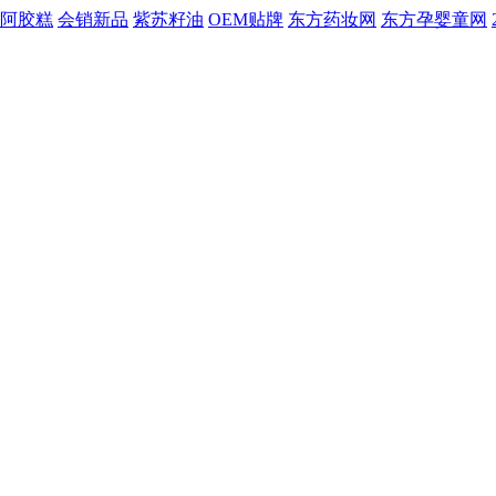
阿胶糕
会销新品
紫苏籽油
OEM贴牌
东方药妆网
东方孕婴童网