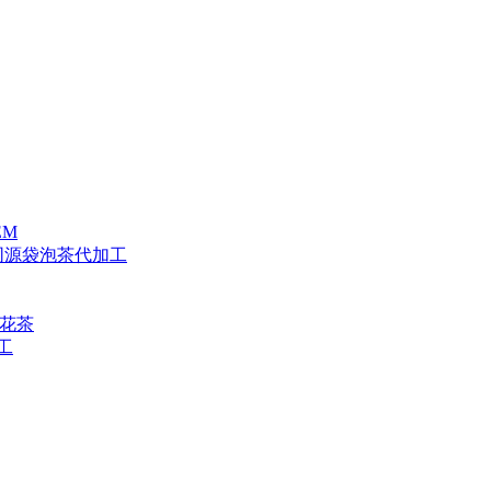
EM
食同源袋泡茶代加工
 花茶
工