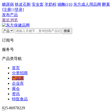
糖尿病
铁皮石斛
安全套
羊奶粉
辅酶Q10
东方成人用品网
酵素
[注册]
[登录]
发布产品
最近浏览
搜索
订阅号
服务号
产品类导航
首页
分类招商
产品库
企业库
展会
资讯
特医食品
025-86978229