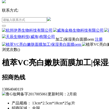
联系方式:
加工|保湿美白面膜oem
注册
浏览次数(
)
植萃VC亮白嫩肤面膜加工|保湿
招商热线
13864040119
鲁G妆网备字2017005061
更新时间：2月前
产品规格： 13cm*2.5cm*18cm*25g/片
招商区域： 全国