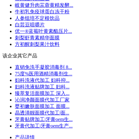
岐黄健升肉苁蓉黄精发酵...
牛初乳免疫球蛋白冻干粉
人参组培不定根饮品
白芸豆咀嚼片
优一®蓝莓叶黄素酯压片...
刺梨虾青素精华面膜
方初醒刺梨果汁饮料
该企业其它产品
直销免洗手凝胶消毒剂 8...
75度%医用酒精消毒剂生...
妇科洗液代加工 妇科抑...
妇科洗液贴牌加工 妇科...
臻萃复活面膜加工 深入...
沁润净颜面膜代加工厂家
婴初嫩肤面膜加工 面膜...
晶透清靓面膜代加工|面...
牙膏贴牌加工|牙膏oem生...
牙膏代加工|牙膏oem生产...
产品详情