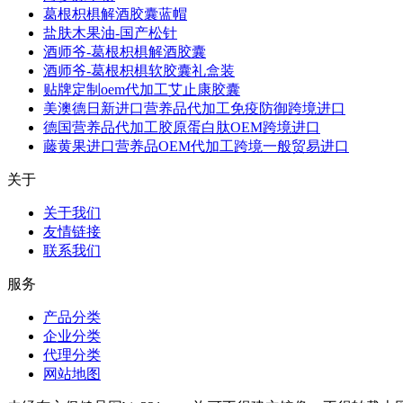
葛根枳椇解酒胶囊蓝帽
盐肤木果油-国产松针
酒师爷-葛根枳椇解酒胶囊
酒师爷-葛根枳椇软胶囊礼盒装
贴牌定制oem代加工艾止康胶囊
美澳德日新进口营养品代加工免疫防御跨境进口
德国营养品代加工胶原蛋白肽OEM跨境进口
藤黄果进口营养品OEM代加工跨境一般贸易进口
关于
关于我们
友情链接
联系我们
服务
产品分类
企业分类
代理分类
网站地图