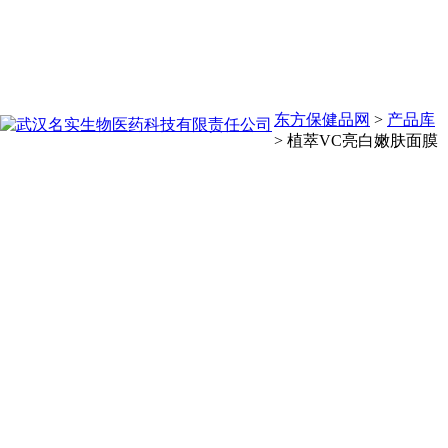
东方保健品网
>
产品库
>
植萃VC亮白嫩肤面膜