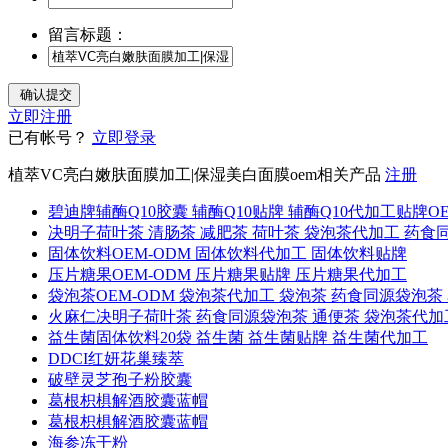
留言标题：
立即注册
已有帐号？
立即登录
植萃VC亮白嫩肤面膜加工|保湿美白面膜oem相关产品
注册
碧迪牌辅酶Q10胶囊 辅酶Q10贴牌 辅酶Q10代加工贴牌O
决明子荷叶茶 清肠茶 减肥茶 荷叶茶 袋泡茶代加工 药
固体饮料OEM-ODM 固体饮料代加工 固体饮料贴牌
压片糖果OEM-ODM 压片糖果贴牌 压片糖果代加工
袋泡茶OEM-ODM 袋泡茶代加工 袋泡茶 药食同源袋泡茶
火麻仁决明子荷叶茶 药食同源袋泡茶 通便茶 袋泡茶代加
益生菌固体饮料20袋 益生菌 益生菌贴牌 益生菌代加工
DDCI红妍花巢臻萃
破壁灵芝孢子粉胶囊
葛根枳椇解酒胶囊蓝帽
葛根枳椇解酒胶囊蓝帽
海参冻干粉