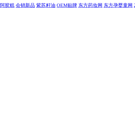
阿胶糕
会销新品
紫苏籽油
OEM贴牌
东方药妆网
东方孕婴童网