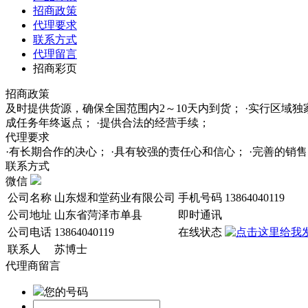
招商政策
代理要求
联系方式
代理留言
招商彩页
招商政策
及时提供货源，确保全国范围内2～10天内到货； ·实行区域
成任务年终返点； ·提供合法的经营手续；
代理要求
·有长期合作的决心； ·具有较强的责任心和信心； ·完善的
联系方式
微信
公司名称
山东煜和堂药业有限公司
手机号码
13864040119
公司地址
山东省菏泽市单县
即时通讯
公司电话
13864040119
在线状态
联系人
苏博士
代理商留言
您的号码