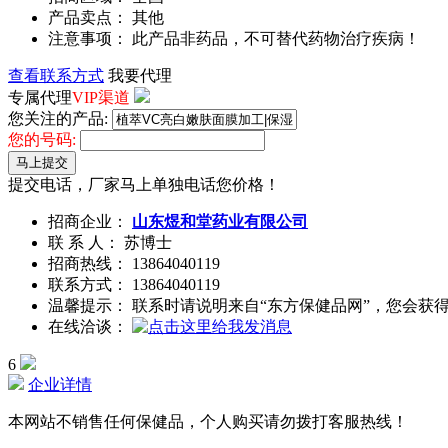
产品卖点： 其他
注意事项： 此产品非药品，不可替代药物治疗疾病！
查看联系方式
我要代理
专属代理
VIP渠道
您关注的产品:
您的号码:
马上提交
提交电话，厂家马上单独电话您价格！
招商企业：
山东煜和堂药业有限公司
联 系 人： 苏博士
招商热线：
13864040119
联系方式：
13864040119
温馨提示： 联系时请说明来自“东方保健品网”，您会获
在线洽谈：
6
企业详情
本网站不销售任何保健品，个人购买请勿拨打客服热线！