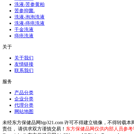
洗液-苦参黄柏
苦参抑菌.
洗液-泡泡洗液
洗液-痔疮洗液
千金洗液
痔疮洗液
关于
关于我们
友情链接
联系我们
服务
产品分类
企业分类
代理分类
网站地图
未经东方保健品网bjp321.com 许可不得建立镜像，不
责任， 请供求双方谨慎交易！
东方保健品网仅供内部人员参考