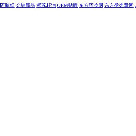
阿胶糕
会销新品
紫苏籽油
OEM贴牌
东方药妆网
东方孕婴童网