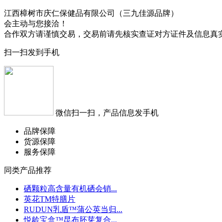
江西樟树市庆仁保健品有限公司（三九佳源品牌）
会主动与您接洽！
合作双方请谨慎交易，交易前请先核实查证对方证件及信息真
扫一扫发到手机
微信扫一扫，产品信息发手机
品牌保障
货源保障
服务保障
同类产品推荐
硒颗粒高含量有机硒会销...
英花TM特膳片
RUDUN乳盾™蒲公英当归...
悦龄宝盒™昆布胚芽复合...