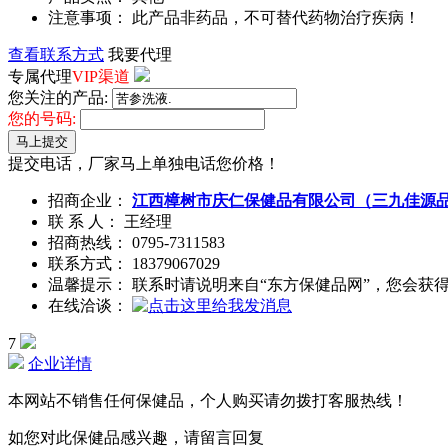
注意事项： 此产品非药品，不可替代药物治疗疾病！
查看联系方式
我要代理
专属代理
VIP渠道
您关注的产品:
您的号码:
马上提交
提交电话，厂家马上单独电话您价格！
招商企业：
江西樟树市庆仁保健品有限公司（三九佳源
联 系 人： 王经理
招商热线：
0795-7311583
联系方式：
18379067029
温馨提示： 联系时请说明来自“东方保健品网”，您会获
在线洽谈：
7
企业详情
本网站不销售任何保健品，个人购买请勿拨打客服热线！
如您对此保健品感兴趣，请留言回复