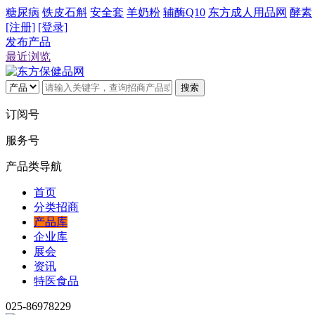
糖尿病
铁皮石斛
安全套
羊奶粉
辅酶Q10
东方成人用品网
酵素
[注册]
[登录]
发布产品
最近浏览
搜索
订阅号
服务号
产品类导航
首页
分类招商
产品库
企业库
展会
资讯
特医食品
025-86978229