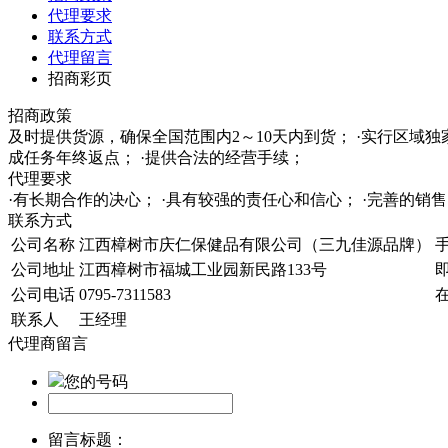
代理要求
联系方式
代理留言
招商彩页
招商政策
及时提供货源，确保全国范围内2～10天内到货； ·实行区域
成任务年终返点； ·提供合法的经营手续；
代理要求
·有长期合作的决心； ·具有较强的责任心和信心； ·完善的
联系方式
公司名称
江西樟树市庆仁保健品有限公司（三九佳源品牌）
公司地址
江西樟树市福城工业园新民路133号
公司电话
0795-7311583
联系人
王经理
代理商留言
您的号码
留言标题：