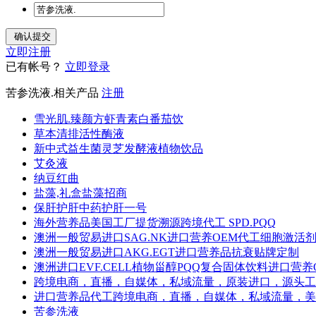
立即注册
已有帐号？
立即登录
苦参洗液.相关产品
注册
雪光肌.臻颜方虾青素白番茄饮
草本清排活性酶液
新中式益生菌灵芝发酵液植物饮品
艾灸液
纳豆红曲
盐藻,礼盒盐藻招商
保肝护肝中药护肝一号
海外营养品美国工厂提货溯源跨境代工 SPD.PQQ
澳洲一般贸易进口SAG.NK进口营养OEM代工细胞激活
澳洲一般贸易进口AKG.EGT进口营养品抗衰贴牌定制
澳洲进口EVF.CELL植物甾醇PQQ复合固体饮料进口营养
跨境电商，直播，自媒体，私域流量，原装进口，源头工厂，
进口营养品代工跨境电商，直播，自媒体，私域流量，美国
苦参洗液