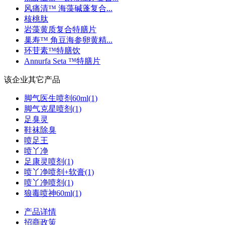
风痛清™ 海藻碱蓬复合...
核桃肽
岩藻黄质复合特膳片
巢寿™ 角豆海参卵黄精...
环苷素™特膳饮
Annurfa Seta ™特膳片
该企业其它产品
脚气医生喷剂60ml(1)
脚气克星喷剂(1)
足臭灵
鞋袜除臭
喷足王
喷丫净
足康灵喷剂(1)
喷丫净喷剂+软膏(1)
喷丫净喷剂(1)
狼毒喷神60ml(1)
产品详情
招商政策