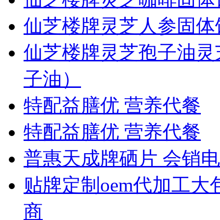
仙芝楼牌灵芝人参固体
仙芝楼牌灵芝孢子油灵
子油）
特配益膳优 营养代餐
特配益膳优 营养代餐
普惠天成牌硒片 会销
贴牌定制oem代加工
商