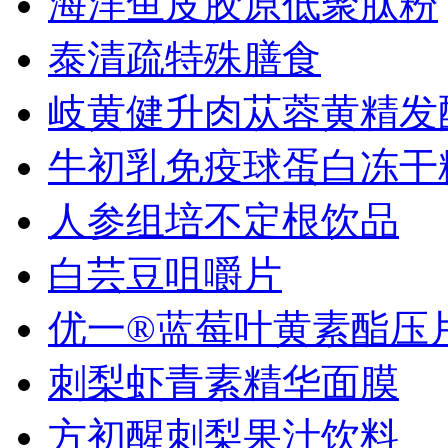
海洋鱼皮胶原低聚肽粉
泰清疏特殊膳食
岐黄健升肉苁蓉黄精发酵.
牛初乳免疫球蛋白冻干
人参组培不定根饮品
白芸豆咀嚼片
优一®蓝莓叶黄素酯压片.
刺梨虾青素精华面膜
方初醒刺梨果汁饮料