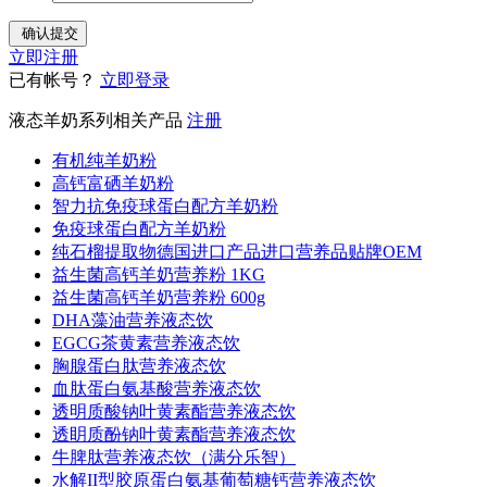
立即注册
已有帐号？
立即登录
液态羊奶系列相关产品
注册
有机纯羊奶粉
高钙富硒羊奶粉
智力抗免疫球蛋白配方羊奶粉
免疫球蛋白配方羊奶粉
纯石榴提取物德国进口产品进口营养品贴牌OEM
益生菌高钙羊奶营养粉 1KG
益生菌高钙羊奶营养粉 600g
DHA藻油营养液态饮
EGCG茶黄素营养液态饮
胸腺蛋白肽营养液态饮
血肽蛋白氨基酸营养液态饮
透明质酸钠叶黄素酯营养液态饮
透眀质酚钠叶黄素酯营养液态饮
牛脾肽营养液态饮（满分乐智）
水解II型胶原蛋白氨基葡萄糖钙营养液态饮