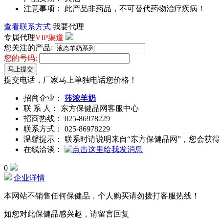
注意事项： 此产品非药品，不可替代药物治疗疾病！
查看联系方式
我要代理
专属代理
VIP渠道
您关注的产品:
您的号码:
马上提交
提交电话，厂家马上单独电话您价格！
招商企业：
莎浓羊奶
联 系 人： 东方保健品网客服中心
招商热线：
025-86978229
联系方式：
025-86978229
温馨提示： 联系时请说明来自“东方保健品网”，您会获
在线洽谈：
0
企业详情
本网站不销售任何保健品，个人购买请勿拨打客服热线！
如您对此保健品感兴趣，请留言回复