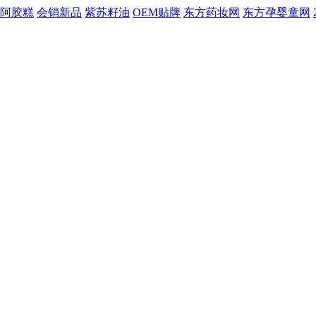
阿胶糕
会销新品
紫苏籽油
OEM贴牌
东方药妆网
东方孕婴童网