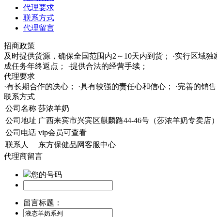
代理要求
联系方式
代理留言
招商政策
及时提供货源，确保全国范围内2～10天内到货； ·实行区域
成任务年终返点； ·提供合法的经营手续；
代理要求
·有长期合作的决心； ·具有较强的责任心和信心； ·完善的
联系方式
公司名称
莎浓羊奶
公司地址
广西来宾市兴宾区麒麟路44-46号（莎浓羊奶专卖店
公司电话
vip会员可查看
联系人
东方保健品网客服中心
代理商留言
您的号码
留言标题：