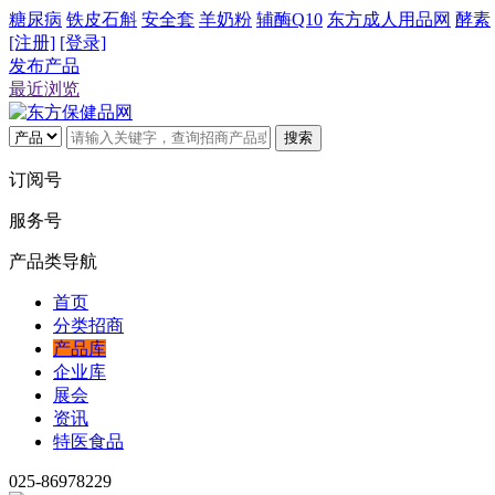
糖尿病
铁皮石斛
安全套
羊奶粉
辅酶Q10
东方成人用品网
酵素
[注册]
[登录]
发布产品
最近浏览
搜索
订阅号
服务号
产品类导航
首页
分类招商
产品库
企业库
展会
资讯
特医食品
025-86978229