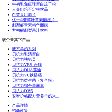
牛初乳免疫球蛋白冻干粉
人参组培不定根饮品
白芸豆咀嚼片
优一®蓝莓叶黄素酯压片...
刺梨虾青素精华面膜
方初醒刺梨果汁饮料
该企业其它产品
液态羊奶系列
贝抗力乳清蛋白
贝抗力祛铅灵
贝抗力VB组合锌
贝抗力DHA藻油
贝抗力VC铁搭档
贝抗力益生菌（复合粉）
贝抗力综合营养素
贝抗力D3钙
安智护畅配方营养羊奶米...
产品详情
招商政策