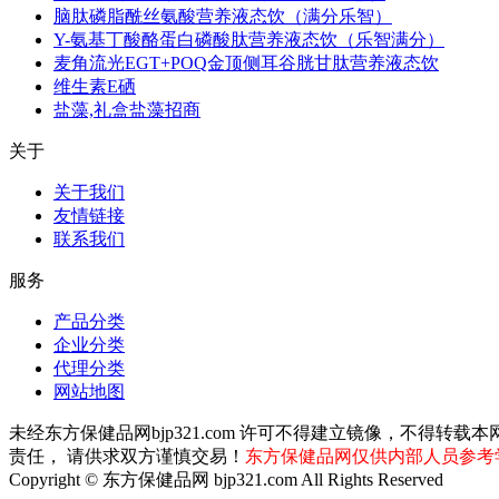
脑肽磷脂酰丝氨酸营养液态饮（满分乐智）
Y-氨基丁酸酪蛋白磷酸肽营养液态饮（乐智满分）
麦角流光EGT+POQ金顶侧耳谷胱甘肽营养液态饮
维生素E硒
盐藻,礼盒盐藻招商
关于
关于我们
友情链接
联系我们
服务
产品分类
企业分类
代理分类
网站地图
未经东方保健品网bjp321.com 许可不得建立镜像，不
责任， 请供求双方谨慎交易！
东方保健品网仅供内部人员参考
Copyright © 东方保健品网 bjp321.com All Rights Reserved