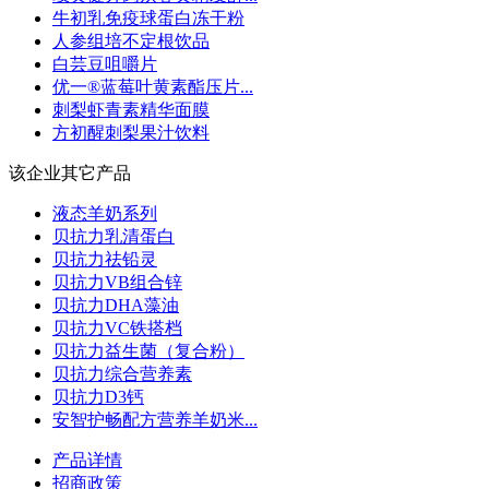
牛初乳免疫球蛋白冻干粉
人参组培不定根饮品
白芸豆咀嚼片
优一®蓝莓叶黄素酯压片...
刺梨虾青素精华面膜
方初醒刺梨果汁饮料
该企业其它产品
液态羊奶系列
贝抗力乳清蛋白
贝抗力祛铅灵
贝抗力VB组合锌
贝抗力DHA藻油
贝抗力VC铁搭档
贝抗力益生菌（复合粉）
贝抗力综合营养素
贝抗力D3钙
安智护畅配方营养羊奶米...
产品详情
招商政策