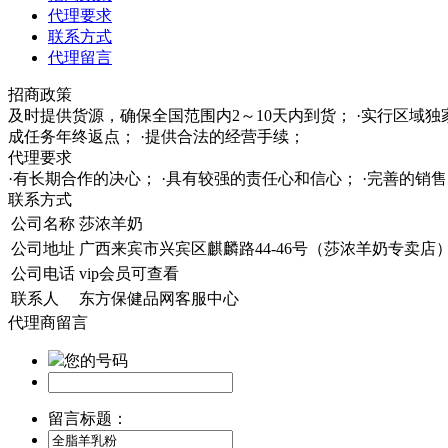
代理要求
联系方式
代理留言
招商政策
及时提供货源，确保全国范围内2～10天内到货； ·实行区域
成任务年终返点； ·提供合法的经营手续；
代理要求
·有长期合作的决心； ·具有较强的责任心和信心； ·完善的
联系方式
公司名称
莎浓羊奶
公司地址
广西来宾市兴宾区麒麟路44-46号（莎浓羊奶专卖店
公司电话
vip会员可查看
联系人
东方保健品网客服中心
代理商留言
您的号码
留言标题：