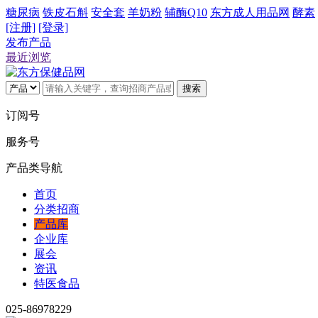
糖尿病
铁皮石斛
安全套
羊奶粉
辅酶Q10
东方成人用品网
酵素
[注册]
[登录]
发布产品
最近浏览
搜索
订阅号
服务号
产品类导航
首页
分类招商
产品库
企业库
展会
资讯
特医食品
025-86978229