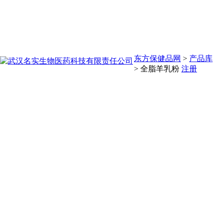
东方保健品网
>
产品库
>
全脂羊乳粉
注册