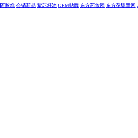
阿胶糕
会销新品
紫苏籽油
OEM贴牌
东方药妆网
东方孕婴童网