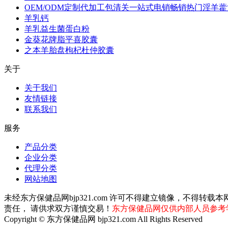
OEM/ODM定制代加工包清关一站式电销畅销热门淫羊
羊乳钙
羊乳益生菌蛋白粉
金葵花牌脂平喜胶囊
之本羊胎盘枸杞杜仲胶囊
关于
关于我们
友情链接
联系我们
服务
产品分类
企业分类
代理分类
网站地图
未经东方保健品网bjp321.com 许可不得建立镜像，不
责任， 请供求双方谨慎交易！
东方保健品网仅供内部人员参考
Copyright © 东方保健品网 bjp321.com All Rights Reserved