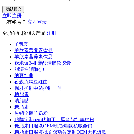
立即注册
已有帐号？
立即登录
全脂羊乳粉相关产品
注册
羊乳粉
羊肽素营养素饮品
羊肽素营养素饮品
欧米伽3-亚麻酸清脂软胶囊
脂溶性辅酶q10
纳豆红曲
蓓森克纳豆红曲
保肝护肝中药护肝一号
糖脂康
清脂贴
糖脂康
热销全脂羊奶粉
贴牌定制oem代加工加盟全脂纯羊奶粉
糖脂康口服液OEM现货爆款私域会销
糖脂康口服液批文双功效定制OEM大包爆款