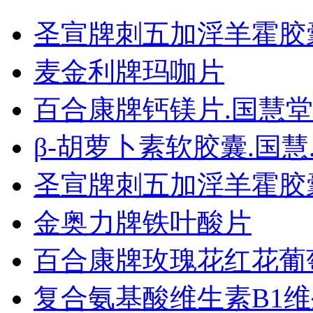
圣宣牌刺五加淫羊霍胶
麦金利牌玛咖片
百合康牌钙镁片.国慧堂
β-胡萝卜素软胶囊.国慧..
圣宣牌刺五加淫羊霍胶
金奥力牌铁叶酸片
百合康牌玫瑰花红花葡萄.
复合氨基酸维生素B1维生