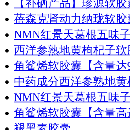
【补硒产品】珍源软胶
蓓森克肾动力纳珑软胶
NMN红景天葛根五味
西洋参熟地黄枸杞子软
角鲨烯软胶囊【含量达9
中药成分西洋参熟地黄
NMN红景天葛根五味
角鲨烯软胶囊【含量高
褪黑素胶囊