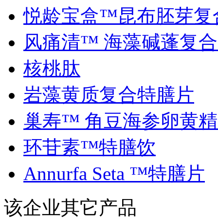
悦龄宝盒™昆布胚芽复合.
风痛清™ 海藻碱蓬复合..
核桃肽
岩藻黄质复合特膳片
巢寿™ 角豆海参卵黄精..
环苷素™特膳饮
Annurfa Seta ™特膳片
该企业其它产品