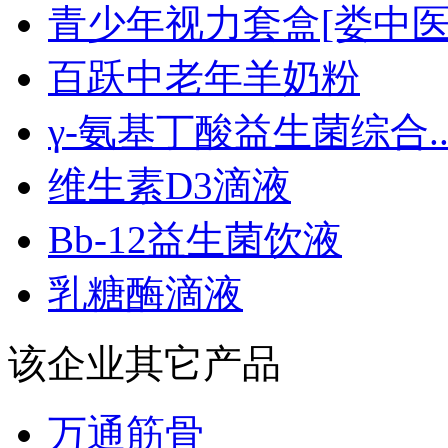
青少年视力套盒[娄中医.
百跃中老年羊奶粉
γ-氨基丁酸益生菌综合..
维生素D3滴液
Bb-12益生菌饮液
乳糖酶滴液
该企业其它产品
万通筋骨