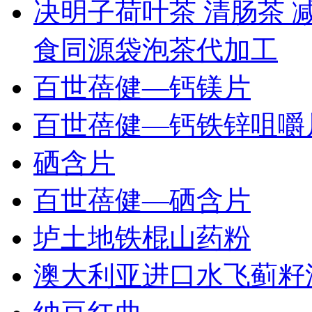
决明子荷叶茶 清肠茶 
食同源袋泡茶代加工
百世蓓健—钙镁片
百世蓓健—钙铁锌咀嚼
硒含片
百世蓓健—硒含片
垆土地铁棍山药粉
澳大利亚进口水飞蓟籽