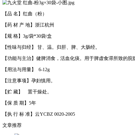
【品 名】红曲（粉）
【药 材 产 地】浙江杭州
【规 格】3g/袋*30袋/盒
【性味与归经】 甘、温。归肝、脾、大肠经。
【功能与主治】健脾消食，活血化痰。用于脾虚食滞所致的脘
【用法与用量】 6-12g
【注意事项】
【贮 藏】 
【保 质 期】5年
【执 行 标 准】云YCBZ 0020-2005
文章推荐