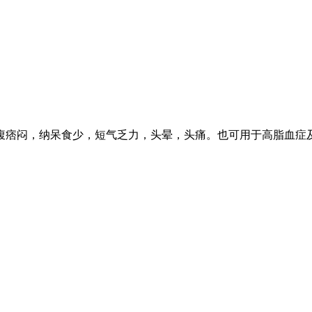
腹痞闷，纳呆食少，短气乏力，头晕，头痛。也可用于高脂血症
孕妇慎用。
置干燥处。