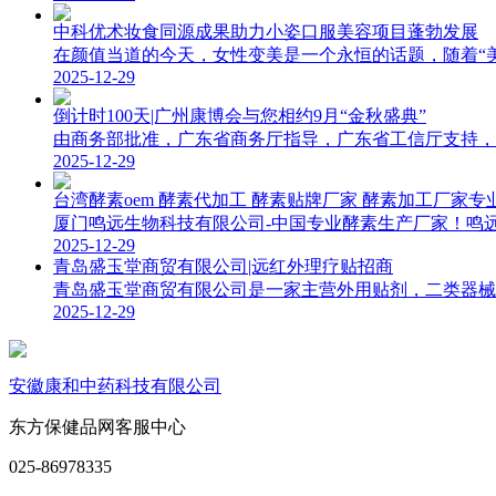
中科优术妆食同源成果助力小姿口服美容项目蓬勃发展
在颜值当道的今天，女性变美是一个永恒的话题，随着“美容
2025-12-29
倒计时100天|广州康博会与您相约9月“金秋盛典”
由商务部批准，广东省商务厅指导，广东省工信厅支持，广
2025-12-29
台湾酵素oem 酵素代加工 酵素贴牌厂家 酵素加工厂家专
厦门鸣远生物科技有限公司-中国专业酵素生产厂家！鸣远
2025-12-29
青岛盛玉堂商贸有限公司|远红外理疗贴招商
青岛盛玉堂商贸有限公司是一家主营外用贴剂，二类器械的
2025-12-29
安徽康和中药科技有限公司
东方保健品网客服中心
025-86978335