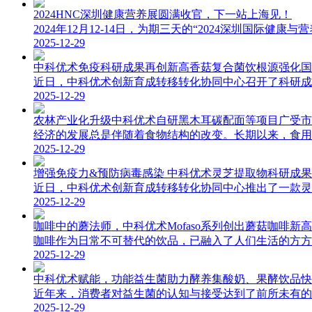
2024HNC深圳健康营养展圆满收官，下一站上海见！
2024年12月12-14日，为期三天的“2024深圳国际健
2025-12-29
中科优术免疫科研成果再创新高香菇复合菌饮根源强化国
近日，中科优术创新育成转移转化协同中心召开了科研成果阶
2025-12-29
农林产业化升级中科优术自研黑木耳碳配面等项目广受市
经济的发展总是伴随着食物结构的改变。长期以来，食用菌
2025-12-29
增强免疫力&预防病毒感染 中科优术灵芝提取物科研成
近日，中科优术创新育成转移转化协同中心推出了一款灵芝
2025-12-29
咖啡中的蘑法师，中科优术Mofaso系列创出蘑菇咖啡新
咖啡作为日常不可替代的饮品，已融入了人们生活的方方面
2025-12-29
中科优术赋能，功能益生菌助力酵养集酸奶、果酵饮品快
近年来，消费者对益生菌的认知与接受达到了前所未有的高
2025-12-29