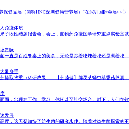
康与营养保健品展（简称HNC深圳健康营养展）”在深圳国际会展中心（宝
人免疫体质
段性结题报告会，会上，菌物药免疫医学研究重点实验室就2021
场青睐
一直是百姓餐桌上的美食，无论是炒着吃炖着吃还是涮着吃……，食
果大显身手
提取物重点科研成果——【芝菌健】牌灵芝蛹虫草香菇胶囊，该产品
高度
面，出现在工作、学习、休闲甚至社交场合。时下，人们在饮用咖啡
速发展
度，这无疑加快了益生菌的研究步伐。随着对益生菌探索的不断深入