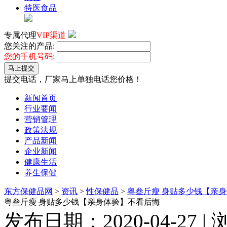
特医食品
专属代理
VIP渠道
您关注的产品:
您的手机号码:
马上提交
提交电话，厂家马上单独电话您价格！
新闻首页
行业要闻
营销管理
政策法规
产品新闻
企业新闻
健康生活
养生保健
东方保健品网
>
资讯
>
性保健品
>
粤叁斤瘦 身贴多少钱【亲
粤叁斤瘦 身贴多少钱【亲身体验】不看后悔
发布日期：2020-04-27 