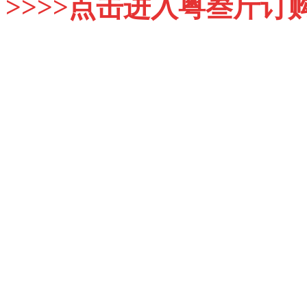
>>>>点击进入粤叁斤订