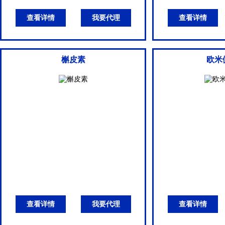
查看详情
我要代理
查看详情
槲皮素
欧米伽
查看详情
我要代理
查看详情