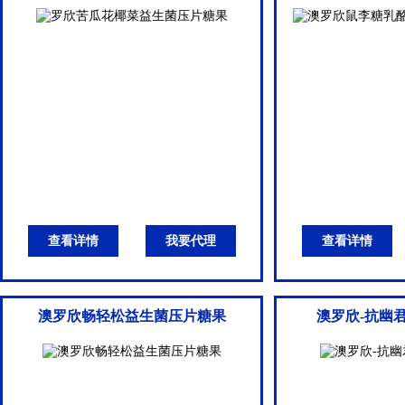
查看详情
我要代理
查看详情
澳罗欣畅轻松益生菌压片糖果
澳罗欣-抗幽