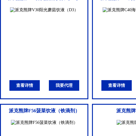
查看详情
我要代理
查看详情
派克熊牌F56菠菜饮液（铁滴剂）
派克熊牌