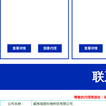
查看详情
我要代理
查看详情
联
尊敬的代理商朋友：
公司名称：
威海瑞德生物科技有限公司