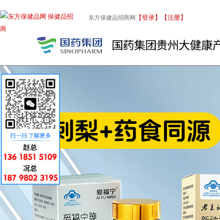
【登录】
【注册】
东方保健品招商网