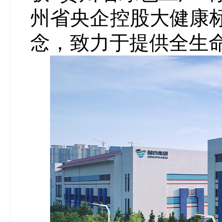
州省央企控股大健康
念，致力于提供全生