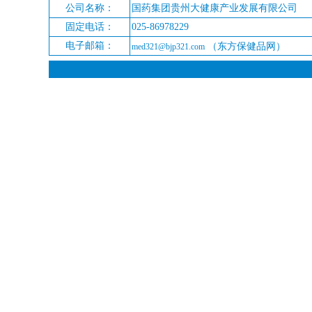
公司名称：
国药集团贵州大健康产业发展有限公司
固定电话：
025-86978229
电子邮箱：
（东方保健品网）
med321@bjp321.com