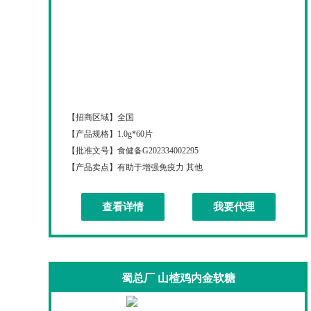
盖尔奇迪育如颜烟酰胺咀嚼片
【招商区域】
全国
【产品规格】
1.0g*60片
【批准文号】
食健备G202334002295
【产品卖点】
有助于增强免疫力 其他
查看详情
我要代理
蜀总厂 山楂鸡内金软糖