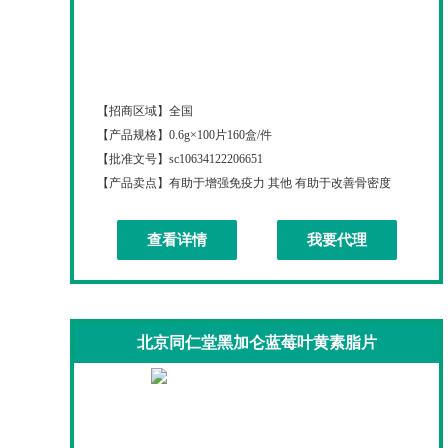
北京同仁堂氨基酸葡萄糖软骨素＋VD钙片
【招商区域】
全国
【产品规格】
0.6g×100片160盒/件
【批准文号】
sc10634122206651
【产品卖点】
有助于增强免疫力 其他 有助于改善骨密度
查看详情
我要代理
北京同仁堂黑加仑蓝莓叶黄素脂片