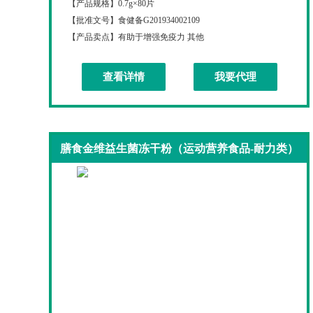
【产品规格】
0.7g×80片
【批准文号】
食健备G201934002109
【产品卖点】
有助于增强免疫力 其他
查看详情
我要代理
膳食金维益生菌冻干粉（运动营养食品-耐力类）