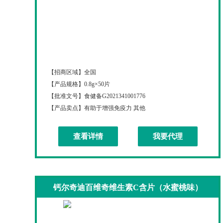
钙尔奇迪百维奇维生素C含片（草莓味）
【招商区域】
全国
【产品规格】
0.8g×50片
【批准文号】
食健备G2021341001776
【产品卖点】
有助于增强免疫力 其他
查看详情
我要代理
钙尔奇迪百维奇维生素C含片（水蜜桃味）