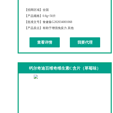
钙尔奇迪百维奇维生素C含片（哈密瓜味）
【招商区域】
全国
【产品规格】
0.8g×50片
【批准文号】
食健备G202034001068
【产品卖点】
有助于增强免疫力 其他
查看详情
我要代理
钙尔奇迪百维奇维生素C含片（草莓味）