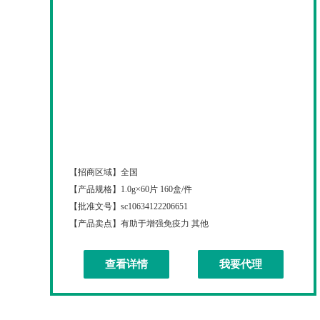
北京同仁堂B族维生素片
【招商区域】
全国
【产品规格】
1.0g×60片 160盒/件
【批准文号】
sc10634122206651
【产品卖点】
有助于增强免疫力 其他
查看详情
我要代理