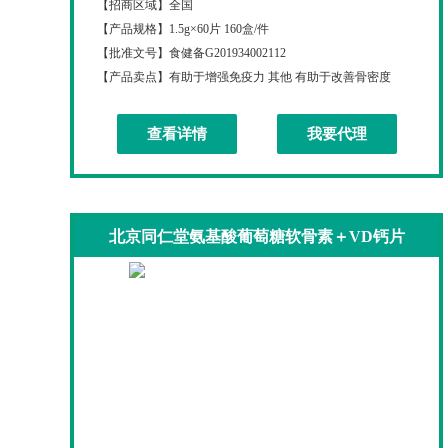
【招商区域】
全国
【产品规格】
1.5g×60片 160盒/件
【批准文号】
食健备G201934002112
【产品卖点】
有助于增强免疫力 其他 有助于改善骨密度
查看详情
我要代理
北京同仁堂氨基酸葡萄糖软骨素＋VD钙片