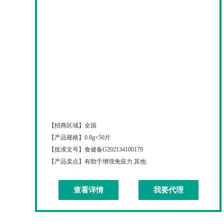
钙尔奇迪百维奇维生素C含片（水蜜桃味）
【招商区域】
全国
【产品规格】
0.8g×50片
【批准文号】
食健备G202134100179
【产品卖点】
有助于增强免疫力 其他
查看详情
我要代理