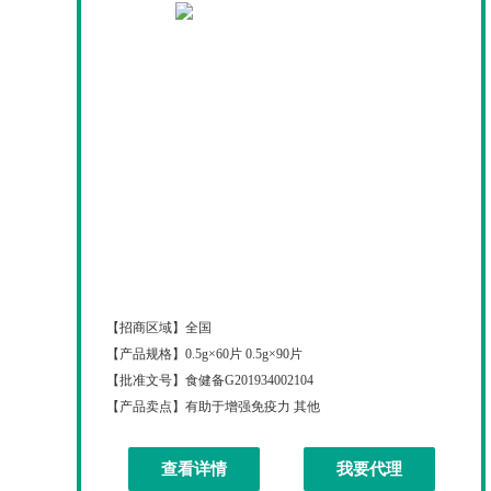
钙尔奇迪百维奇维生素C咀嚼片
【招商区域】
全国
【产品规格】
0.5g×60片 0.5g×90片
【批准文号】
食健备G201934002104
【产品卖点】
有助于增强免疫力 其他
查看详情
我要代理