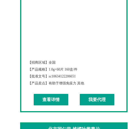
北京同仁堂黑加仑蓝莓叶黄素脂片
【招商区域】
全国
【产品规格】
1.0g×60片 160盒/件
【批准文号】
sc10634122206651
【产品卖点】
有助于增强免疫力 其他
查看详情
我要代理