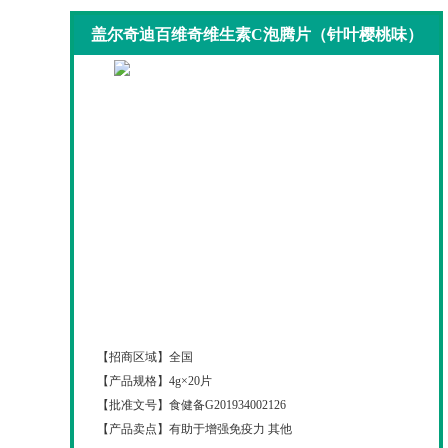
盖尔奇迪百维奇维生素C泡腾片（针叶樱桃味）
盖尔奇迪百维奇维生素C泡腾片（针叶樱桃味）
【招商区域】
全国
【产品规格】
4g×20片
【批准文号】
食健备G201934002126
【产品卖点】
有助于增强免疫力 其他