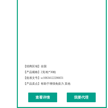
蜀总厂 山楂鸡内金软糖
【招商区域】
全国
【产品规格】
2克/粒*30粒
【批准文号】
sc10634122206651
【产品卖点】
有助于增强免疫力 其他
查看详情
我要代理