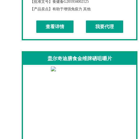
【批准文号】
食健备G201934002125
【产品卖点】
有助于增强免疫力 其他
查看详情
我要代理
盖尔奇迪膳食金维牌硒咀嚼片