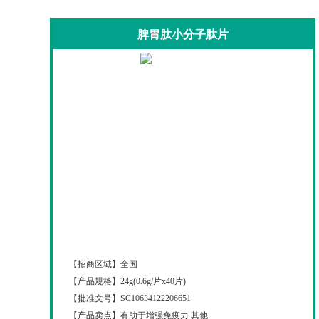
脾胃肽小分子肽片
脾胃肽小分子肽片
【招商区域】
全国
【产品规格】
24g(0.6g/片x40片)
【批准文号】
SC10634122206651
【产品卖点】
有助于增强免疫力 其他