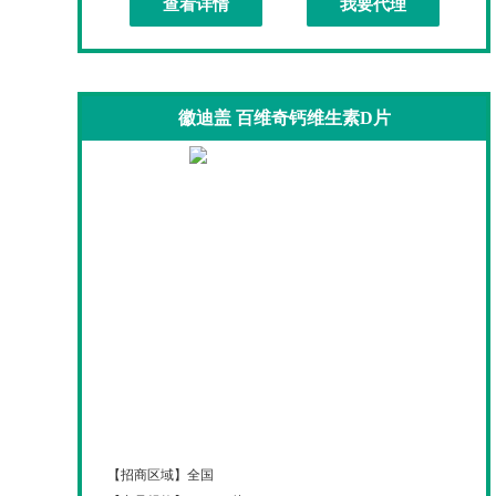
查看详情
我要代理
徽迪盖 百维奇钙维生素D片
徽迪盖 百维奇钙维生素D片
【招商区域】
全国