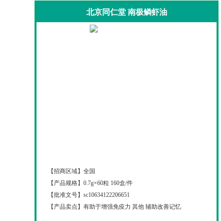
北京同仁堂 南极鳞虾油
北京同仁堂 南极鳞虾油
【招商区域】
全国
【产品规格】
0.7g×60粒 160盒/件
【批准文号】
sc10634122206651
【产品卖点】
有助于增强免疫力 其他 辅助改善记忆