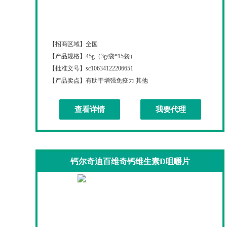
膳食金维益生菌冻干粉（运动营养食品-耐力类）
【招商区域】
全国
【产品规格】
45g（3g/袋*15袋）
【批准文号】
sc10634122206651
【产品卖点】
有助于增强免疫力 其他
查看详情
我要代理
钙尔奇迪百维奇钙维生素D咀嚼片