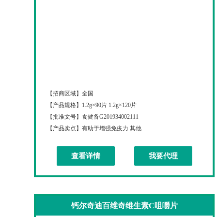
钙尔奇迪百维奇钙维生素D咀嚼片
【招商区域】
全国
【产品规格】
1.2g×90片 1.2g×120片
【批准文号】
食健备G201934002111
【产品卖点】
有助于增强免疫力 其他
查看详情
我要代理
钙尔奇迪百维奇维生素C咀嚼片