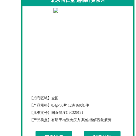
北京同仁堂 越橘叶黄素片
北京同仁堂 越橘叶黄素片
【招商区域】
全国
【产品规格】
0.4g×30片 12克160盒/件
【批准文号】
国食健注G20220121
【产品卖点】
有助于增强免疫力 其他 缓解视觉疲劳