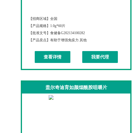
盖尔奇迪膳食金维牌硒咀嚼片
【招商区域】
全国
【产品规格】
1.0g*60片
【批准文号】
食健备G202134100282
【产品卖点】
有助于增强免疫力 其他
查看详情
我要代理
盖尔奇迪育如颜烟酰胺咀嚼片