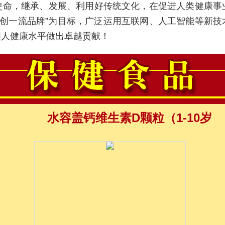
1
2
3
4
使命，继承、发展、利用好传统文化，在促进人类健康事
 创一流品牌”为目标，广泛运用互联网、人工智能等新
国人健康水平做出卓越贡献！
）
水容盖钙维生素D颗粒（1-10岁）