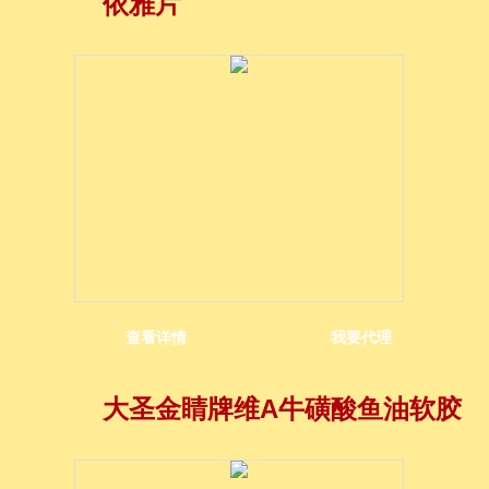
依雅片
查看详情
我要代理
大圣金睛牌维A牛磺酸鱼油软胶囊