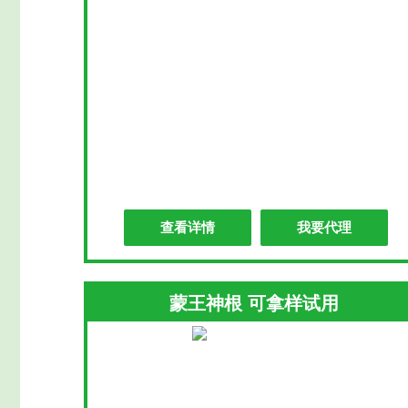
查看详情
我要代理
蒙王神根 可拿样试用