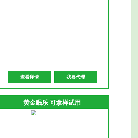
查看详情
我要代理
黄金眠乐 可拿样试用