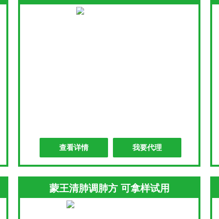
查看详情
我要代理
蒙王清肺调肺方 可拿样试用