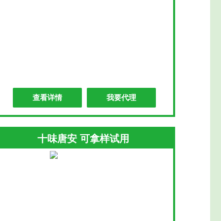
查看详情
我要代理
十味唐安 可拿样试用