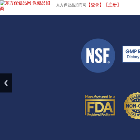
【登录】
【注册】
东方保健品招商网