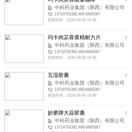
中科药业集团（陕西）有限公司
13714755392,400-6665587
更新时间：2026-08-06 18:48
玛卡肉苁蓉黄精耐力片
中科药业集团（陕西）有限公司
13714755392,400-6665587
更新时间：2026-08-06 18:48
五湿胶囊
中科药业集团（陕西）有限公司
13714755392,400-6665587
更新时间：2026-08-06 18:48
妙磨牌大蒜胶囊
中科药业集团（陕西）有限公司
13714755392,400-6665587