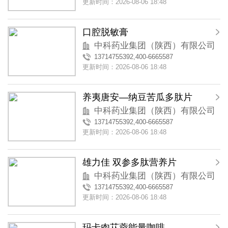
更新时间：2026-08-06 18:48
口腔脱敏膏
中科药业集团（陕西）有限公司
13714755392,400-6665587
更新时间：2026-08-06 18:48
养夷唐安—纳豆苦瓜多肽片
中科药业集团（陕西）有限公司
13714755392,400-6665587
更新时间：2026-08-06 18:48
雄力佳 双参多肽营养片
中科药业集团（陕西）有限公司
13714755392,400-6665587
更新时间：2026-08-06 18:48
玛卡肉苁蓉能量咖啡