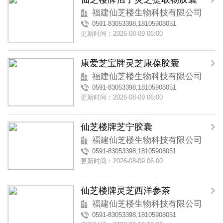
福建仙芝楼生物科技有限公司
0591-83053398,18105908051
更新时间：2026-08-09 06:00
康爱芝宝牌灵芝康葆胶囊
福建仙芝楼生物科技有限公司
0591-83053398,18105908051
更新时间：2026-08-09 06:00
仙芝楼牌芝宁胶囊
福建仙芝楼生物科技有限公司
0591-83053398,18105908051
更新时间：2026-08-09 06:00
仙芝楼牌灵芝西洋参茶
福建仙芝楼生物科技有限公司
0591-83053398,18105908051