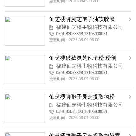
更新时间：2026-08-09 06:00
仙芝楼牌灵芝孢子油软胶囊
福建仙芝楼生物科技有限公司
0591-83053398,18105908051
更新时间：2026-08-09 06:00
仙芝楼破壁灵芝孢子粉 粉剂
福建仙芝楼生物科技有限公司
0591-83053398,18105908051
更新时间：2026-08-09 06:00
仙芝楼牌孢子灵芝提取物粉
福建仙芝楼生物科技有限公司
0591-83053398,18105908051
更新时间：2026-08-09 06:00
仙芝楼牌孢子灵芝提取物胶囊